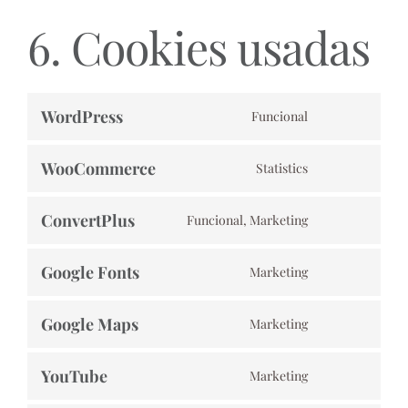
6. Cookies usadas
WordPress
Funcional
Consent
to
WooCommerce
Statistics
Consent
service
to
wordpress
ConvertPlus
Funcional, Marketing
Consent
service
to
woocommerce
Google Fonts
Marketing
Consent
service
to
convertplus
Google Maps
Marketing
Consent
service
to
google-
YouTube
Marketing
Consent
service
fonts