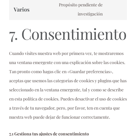
to
google-
Propósito pendiente de
Varios
service
maps
Consent
investigación
youtube
to
7. Consentimiento
service
varios
Cuando visites nuestra web por primera vez, te mostraremos
una ventana emergente con una explicación sobre las cookies.
Tan pronto como hagas clic en «Guardar preferencias»,
aceptas que usemos las categorías de cookies y plugins que has
seleccionado en la ventana emergente, tal y como se describe
en esta política de cookies. Puedes desactivar el uso de cookies
a través de tu navegador, pero, por favor, ten en cuenta que
nuestra web puede dejar de funcionar correctamente.
7.1 Gestiona tus ajustes de consentimiento