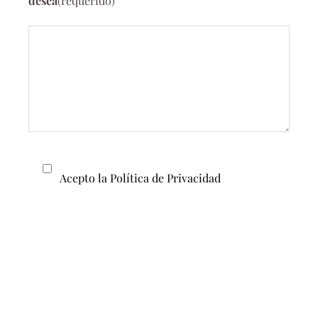
desea
(requerido)
Acepto la Política de Privacidad
En cumplimiento del RGPD (UE) 2016/679, le informamos que
sus datos serán tratados por
Clínica Tera S.L.P.
(CIF:
B75649319), con domicilio en C/ Las Pozas 36, 28200 San
Lorenzo de El Escorial (Madrid), con la finalidad de gestionar
su solicitud de cita. Puede ejercer sus derechos en
info@clinicastera.com
. Más información en nuestra
Política
de Privacidad
.