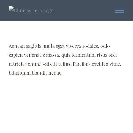
Skip
to
content
Aenean sagittis, nulla eget viverra sodales, odio
sapien venenatis massa, quis fermentum risus orci
ultricies enim. Sed elit tellus, faucibus eget leo vitae,
bibendum blandit neque.